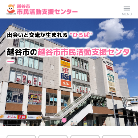
越谷市市民活動支
Menu
出会いと交流が生まれる
◆出会いと交流が生まれる
"ひろば"
"ひろば"
援センター（なな
越谷市の
越谷市の
越谷市市民活動支援センタ
越谷市市民活動支援センタ
ー
ー
サポこしがや）