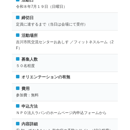
活動日
令和８年7月１９日（日曜日）
締切日
定員に達するまで（当日は会場にて受付）
活動場所
吉川市民交流センターおあしす ／フィットネスルーム（2
F）
募集人数
５０名程度
オリエンテーションの有無
費用
参加費：無料
申込方法
ＮＰＯ法人ラパンのホームページ内申込フォームから
内容詳細