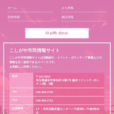
ホーム
まち情報
団体情報
施設情報
お問い合わせ
こしがや市民情報サイト
こしがや市民情報サイトは活動紹介・イベント・ボランティア募集などの
情報を広く提供できるスペースです。
お気軽にご利用ください。
住所
〒343-0816
埼玉県越谷市弥生町16番1号 越谷ツインシティBシ
ティ4階、5階
TEL
048-969-2750
FAX
048-969-2751
利用時間
5Ｆ：市民活動支援センター／午前9時～午後9時30
分