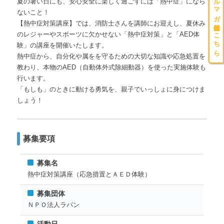
メルマガ登録はこちら
夏の暑い日にも、安心安全に楽しく過ごすには「熱中症」になら
ないこと！
【熱中症対策講座】では、消防士さんを講師にお迎えし、夏休み
のレジャーやスポーツに欠かせない「熱中症対策」と「AED体
験」の講座を開催いたします。
熱中症から、自分化や属をを守るための大切な知識や応急処置を
教わり、本物のAED（自動体外式除細動器）を使った実施体験も
行います。
「もしも」のときに動ける勇気を、親子でいっしょに身につけま
しょう！
募集要項
募集名
熱中症対策講座（応急措置とＡＥＤ体験）
募集団体
ＮＰＯ法人ラパン