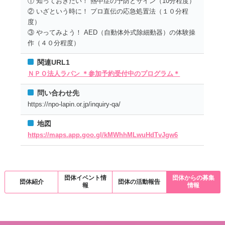
① 知っておきたい！ 熱中症の予防とサイン（10分程度）
② いざという時に！ プロ直伝の応急処置法（１０分程
度）
③ やってみよう！ AED（自動体外式除細動器）の体験操
作（４０分程度）
関連URL1
ＮＰＯ法人ラパン ＊参加予約受付中のプログラム＊
問い合わせ先
https://npo-lapin.or.jp/inquiry-qa/
地図
https://maps.app.goo.gl/kMWhhMLwuHdTvJgw6
団体イベント情
団体からの募集
団体紹介
団体の活動報告
報
情報