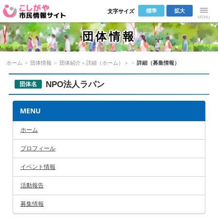
標準
拡大
文字サイズ
こしがや市
Menu
団体情報
民情報サイ
ホーム
»
団体情報
»
団体紹介＜詳細（ホーム）＞
»
詳細（募集情報）
ト
NPO法人ラパン
団体名
MENU
ホーム
プロフィール
イベント情報
活動報告
募集情報