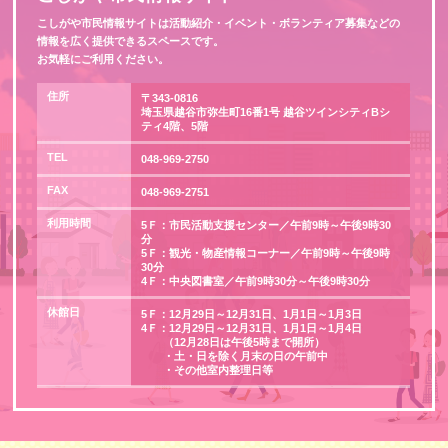
こしがや市民情報サイトは活動紹介・イベント・ボランティア募集などの
情報を広く提供できるスペースです。
お気軽にご利用ください。
住所
〒343-0816
埼玉県越谷市弥生町16番1号 越谷ツインシティBシ
ティ4階、5階
TEL
048-969-2750
FAX
048-969-2751
利用時間
5Ｆ：市民活動支援センター／午前9時～午後9時30
分
5Ｆ：観光・物産情報コーナー／午前9時～午後9時
30分
4Ｆ：中央図書室／午前9時30分～午後9時30分
休館日
5Ｆ：12月29日～12月31日、1月1日～1月3日
4Ｆ：12月29日～12月31日、1月1日～1月4日
（12月28日は午後5時まで開所）
・土・日を除く月末の日の午前中
・その他室内整理日等