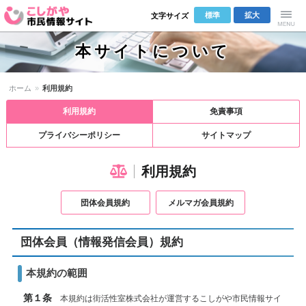
標準
拡大
文字サイズ
こしがや市
Menu
本サイトについて
民情報サイ
ホーム
»
利用規約
ト
利用規約
免責事項
プライバシーポリシー
サイトマップ
利用規約
団体会員規約
メルマガ会員規約
団体会員（情報発信会員）規約
本規約の範囲
第１条
本規約は街活性室株式会社が運営するこしがや市民情報サイ