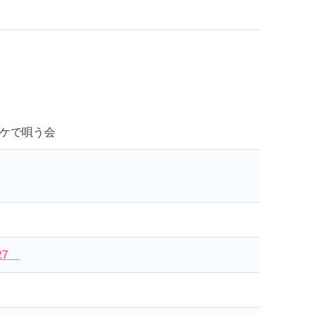
ケで唄う会
527