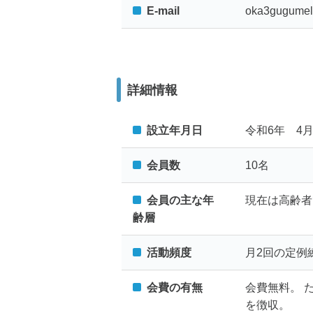
E-mail
oka3gugume
詳細情報
設立年月日
令和6年 4
会員数
10名
会員の主な年
現在は高齢者
齢層
活動頻度
月2回の定例
会費の有無
会費無料。 
を徴収。