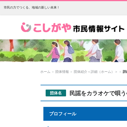
市民の力でつくる、地域の新しい未来！
こしがや市民情報サイト
ホーム
»
団体情報
»
団体紹介＜詳細（ホーム）＞
»
詳
民謡をカラオケで唄う会
団体名
プロフィール