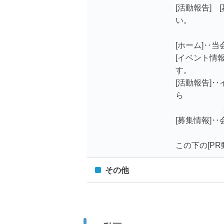
[活動報告]
い。
[ホーム]‥
[イベント情
す。
[活動報告]
ら
れま
[募集情報]
この下の[P
その他