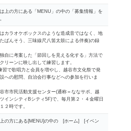
は上の方にある「MENU」の中の「募集情報」を
。
はカラオケボックスのような造成音ではなく、地
たばんそう、三味線尺八笛太鼓による伴奏)の録
独自に考案した「節回しを見える化する」方法で
クリーンに映し出して練習します。
練習で歌唱力と会員を増やし、越谷市文化祭で発
設への慰問、自治会行事などへの参加を行いま
谷市市民活動支援センター(通称＝ななサポ、越
ツインシティBシティ5F)で、毎月第２・４金曜日
１２時です。
の方にある[MENU]の中の [ホーム] [イベン