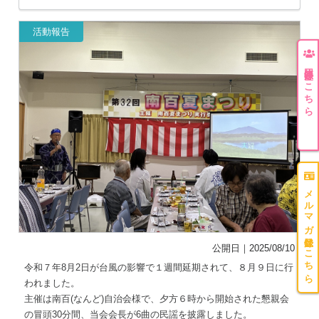
活動報告
団体登録はこちら
メルマガ登録はこちら
公開日｜2025/08/10
令和７年8月2日が台風の影響で１週間延期されて、８月９日に行
われました。
主催は南百(なんど)自治会様で、夕方６時から開始された懇親会
の冒頭30分間、当会会長が6曲の民謡を披露しました。