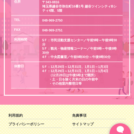
住所
〒343-0816
埼玉県越谷市弥生町16番1号 越谷ツインシティBシ
ティ4階、5階
TEL
048-969-2750
FAX
048-969-2751
利用時間
5Ｆ：市民活動支援センター／午前9時～午後9時30
分
5Ｆ：観光・物産情報コーナー／午前9時～午後9時
30分
4Ｆ：中央図書室／午前9時30分～午後9時30分
休館日
5Ｆ：12月29日～12月31日、1月1日～1月3日
4Ｆ：12月29日～12月31日、1月1日～1月4日
（12月28日は午後5時まで開所）
・土・日を除く月末の日の午前中
・その他室内整理日等
利用規約
免責事項
プライバシーポリシー
サイトマップ