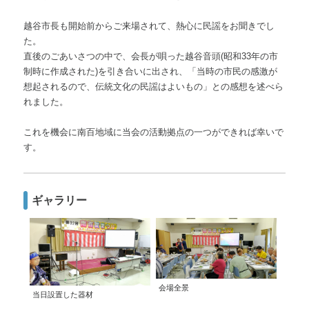
越谷市長も開始前からご来場されて、熱心に民謡をお聞きでし
た。
直後のごあいさつの中で、会長が唄った越谷音頭(昭和33年の市
制時に作成された)を引き合いに出され、「当時の市民の感激が
想起されるので、伝統文化の民謡はよいもの」との感想を述べら
れました。
これを機会に南百地域に当会の活動拠点の一つができれば幸いで
す。
ギャラリー
会場全景
当日設置した器材