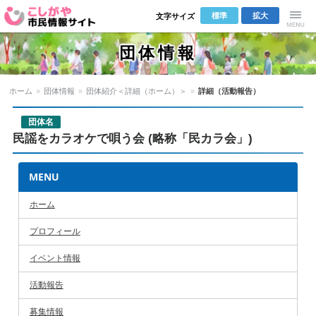
標準
拡大
文字サイズ
こしがや市
Menu
団体情報
民情報サイ
ホーム
»
団体情報
»
団体紹介＜詳細（ホーム）＞
»
詳細（活動報告）
ト
団体名
民謡をカラオケで唄う会 (略称「民カラ会」)
MENU
ホーム
プロフィール
イベント情報
活動報告
募集情報