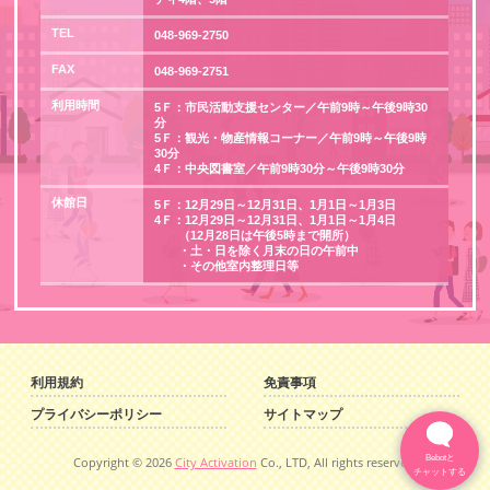
TEL
048-969-2750
FAX
048-969-2751
利用時間
5Ｆ：市民活動支援センター／午前9時～午後9時30
分
5Ｆ：観光・物産情報コーナー／午前9時～午後9時
30分
4Ｆ：中央図書室／午前9時30分～午後9時30分
休館日
5Ｆ：12月29日～12月31日、1月1日～1月3日
4Ｆ：12月29日～12月31日、1月1日～1月4日
（12月28日は午後5時まで開所）
・土・日を除く月末の日の午前中
・その他室内整理日等
利用規約
免責事項
プライバシーポリシー
サイトマップ
Bebotと
Copyright ©
2026
City Activation
Co., LTD, All rights reserved.
チャットする