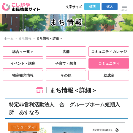
標準
拡大
文字サイズ
こしがや市
Menu
まち情報
民情報サイ
ホーム
»
まち情報
»
まち情報＜詳細＞
ト
総合＜一覧＞
店舗
コミュニティカレッジ
イベント・講座
子育て・教育
コミュニティ
物産観光情報
その他
助成金
まち情報＜詳細＞
特定非営利活動法人 合 グループホーム短期入
所 あすなろ
コミュニティ