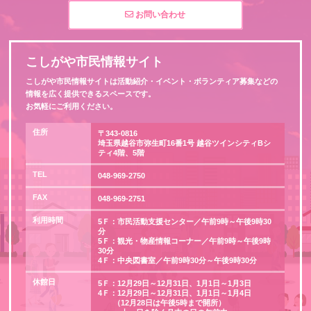
お問い合わせ
こしがや市民情報サイト
こしがや市民情報サイトは活動紹介・イベント・ボランティア募集などの
情報を広く提供できるスペースです。
お気軽にご利用ください。
住所
〒343-0816
埼玉県越谷市弥生町16番1号 越谷ツインシティBシ
ティ4階、5階
TEL
048-969-2750
FAX
048-969-2751
利用時間
5Ｆ：市民活動支援センター／午前9時～午後9時30
分
5Ｆ：観光・物産情報コーナー／午前9時～午後9時
30分
4Ｆ：中央図書室／午前9時30分～午後9時30分
休館日
5Ｆ：12月29日～12月31日、1月1日～1月3日
4Ｆ：12月29日～12月31日、1月1日～1月4日
（12月28日は午後5時まで開所）