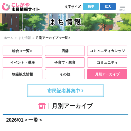
標準
拡大
文字サイズ
こしがや市
Menu
まち情報
民情報サイ
ホーム
»
まち情報
»
月別アーカイブ＜一覧＞
ト
総合＜一覧＞
店舗
コミュニティカレッジ
イベント・講座
子育て・教育
コミュニティ
物産観光情報
その他
月別アーカイブ
市民記者募集中
月別アーカイブ
2026/01＜一覧＞