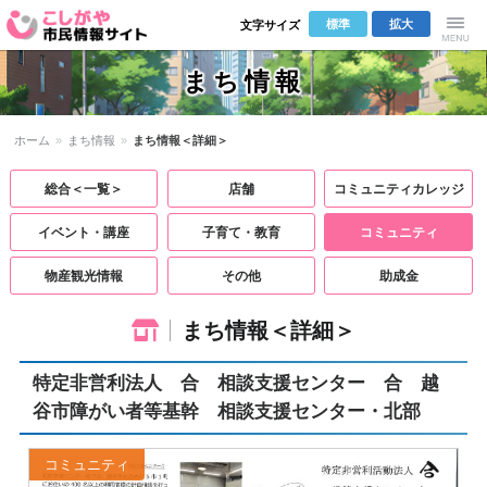
標準
拡大
文字サイズ
こしがや市
Menu
まち情報
民情報サイ
ホーム
»
まち情報
»
まち情報＜詳細＞
ト
総合＜一覧＞
店舗
コミュニティカレッジ
イベント・講座
子育て・教育
コミュニティ
物産観光情報
その他
助成金
まち情報＜詳細＞
特定非営利法人 合 相談支援センター 合 越
谷市障がい者等基幹 相談支援センター・北部
コミュニティ