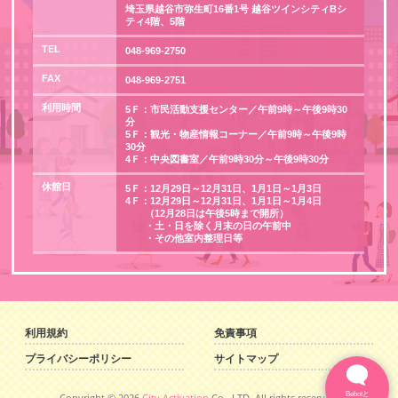
埼玉県越谷市弥生町16番1号 越谷ツインシティBシ
ティ4階、5階
TEL
048-969-2750
FAX
048-969-2751
利用時間
5Ｆ：市民活動支援センター／午前9時～午後9時30
分
5Ｆ：観光・物産情報コーナー／午前9時～午後9時
30分
4Ｆ：中央図書室／午前9時30分～午後9時30分
休館日
5Ｆ：12月29日～12月31日、1月1日～1月3日
4Ｆ：12月29日～12月31日、1月1日～1月4日
（12月28日は午後5時まで開所）
・土・日を除く月末の日の午前中
・その他室内整理日等
利用規約
免責事項
プライバシーポリシー
サイトマップ
Bebotと
Copyright ©
2026
City Activation
Co., LTD, All rights reserved.