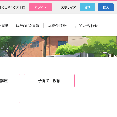
ようこそ！
ゲスト
様
ログイン
文字サイズ
標準
拡大
設情報
観光物産情報
助成金情報
お問い合わせ
・講座
子育て・教育
金