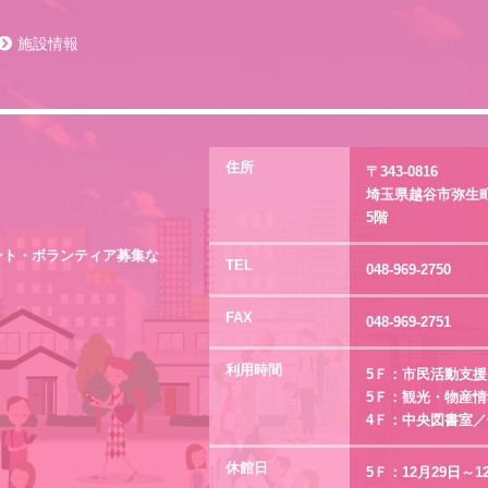
施設情報
住所
〒343-0816
埼玉県越谷市弥生町
ト
5階
ント・ボランティア募集な
TEL
048-969-2750
FAX
048-969-2751
利用時間
5Ｆ：市民活動支援
5Ｆ：観光・物産情
4Ｆ：中央図書室／
休館日
5Ｆ：12月29日～1