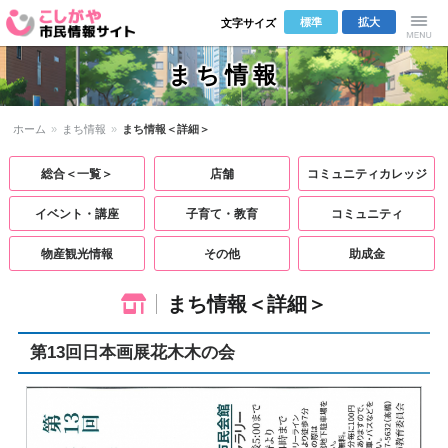
標準
拡大
文字サイズ
こしがや市
Menu
まち情報
民情報サイ
ホーム
»
まち情報
»
まち情報＜詳細＞
ト
総合＜一覧＞
店舗
コミュニティカレッジ
イベント・講座
子育て・教育
コミュニティ
物産観光情報
その他
助成金
まち情報＜詳細＞
第13回日本画展花木木の会
イベント