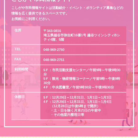
こしがや市民情報サイトは活動紹介・イベント・ボランティア募集などの
情報を広く提供できるスペースです。
お気軽にご利用ください。
住所
〒343-0816
埼玉県越谷市弥生町16番1号 越谷ツインシティBシ
ティ4階、5階
TEL
048-969-2750
FAX
048-969-2751
利用時間
5Ｆ：市民活動支援センター／午前9時～午後9時30
分
5Ｆ：観光・物産情報コーナー／午前9時～午後9時
30分
4Ｆ：中央図書室／午前9時30分～午後9時30分
休館日
5Ｆ：12月29日～12月31日、1月1日～1月3日
4Ｆ：12月29日～12月31日、1月1日～1月4日
（12月28日は午後5時まで開所）
・土・日を除く月末の日の午前中
・その他室内整理日等